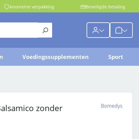
Anonieme verpakking
Beveiligde betaling
{1}De wink
jn
Voedingssupplementen
Sport
Bomedys
alsamico zonder