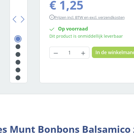
€ 1,25
Prijzen incl. BTW en excl. verzendkosten
Op voorraad
Dit product is onmiddellijk leverbaar
Producthoeveelheid: Voer
In de winkelman
s Munt Bonbons Balsamico z