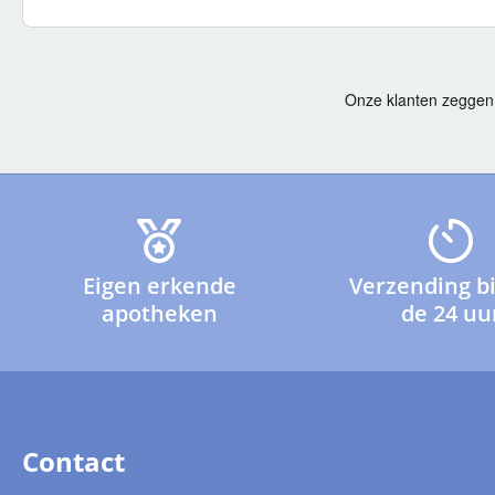
Eigen erkende
Verzending b
apotheken
de 24 uu
Contact