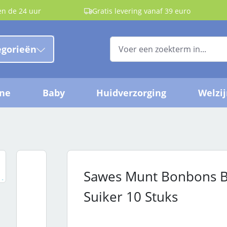
en de 24 uur
Gratis levering vanaf 39 euro
egorieën
ëne
Baby
Huidverzorging
Welzi
Sawes Munt Bonbons B
Suiker 10 Stuks