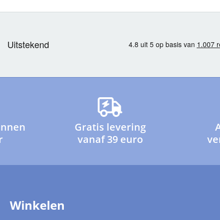
innen
Gratis levering
r
vanaf 39 euro
ve
Winkelen