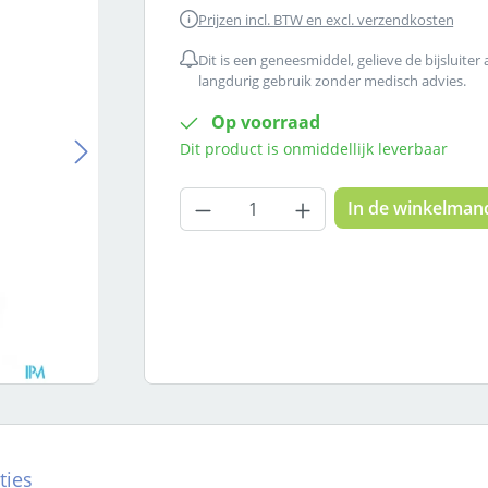
Prijzen incl. BTW en excl. verzendkosten
Dit is een geneesmiddel, gelieve de bijsluiter
langdurig gebruik zonder medisch advies.
Op voorraad
Dit product is onmiddellijk leverbaar
Producthoeveelheid: Voer
In de winkelman
ties