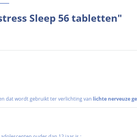
tress Sleep 56 tabletten"
en dat wordt gebruikt ter verlichting van
lichte nerveuze 
dolescenten ouder dan 12 jaar is :