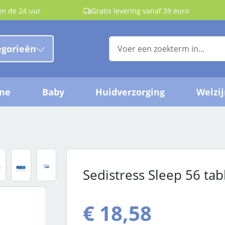
en de 24 uur
Gratis levering vanaf 39 euro
egorieën
ëne
Baby
Huidverzorging
Welzi
Sedistress Sleep 56 tab
€ 18,58