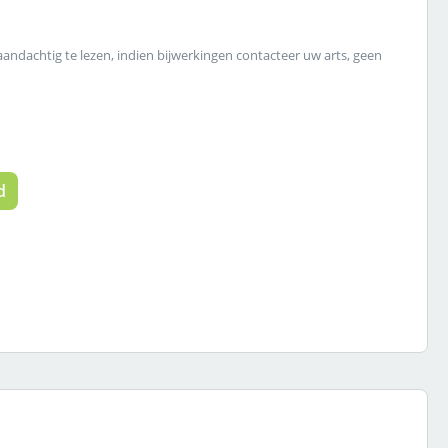
 aandachtig te lezen, indien bijwerkingen contacteer uw arts, geen
 de gewenste hoeveelheid in of gebruik
d