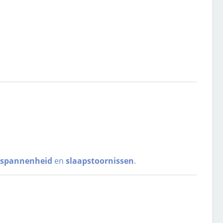
gespannenheid
en
slaapstoornissen
.