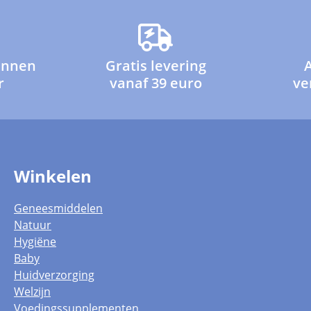
innen
Gratis levering
r
vanaf 39 euro
ve
Winkelen
Geneesmiddelen
Natuur
Hygiëne
Baby
Huidverzorging
Welzijn
Voedingssupplementen