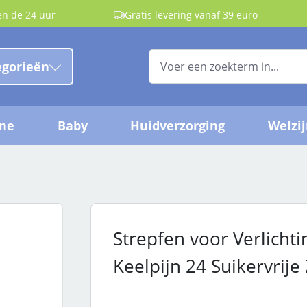
en de 24 uur
Gratis levering vanaf 39 euro
egorieën
ëne
Baby
Huidverzorging
Welzi
Strepfen voor Verlich
Keelpijn 24 Suikervrije