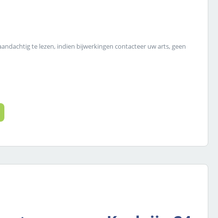
 aandachtig te lezen, indien bijwerkingen contacteer uw arts, geen
 de gewenste hoeveelheid in of gebruik