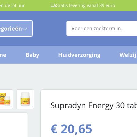
en de 24 uur
Gratis levering vanaf 39 euro
egorieën
ëne
Baby
Huidverzorging
Welzi
Supradyn Energy 30 tab
€ 20,65