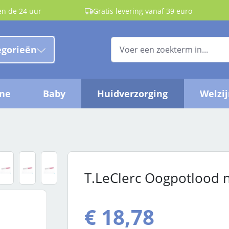
en de 24 uur
Gratis levering vanaf 39 euro
egorieën
ëne
Baby
Huidverzorging
Welzi
T.LeClerc Oogpotlood 
€ 18,78