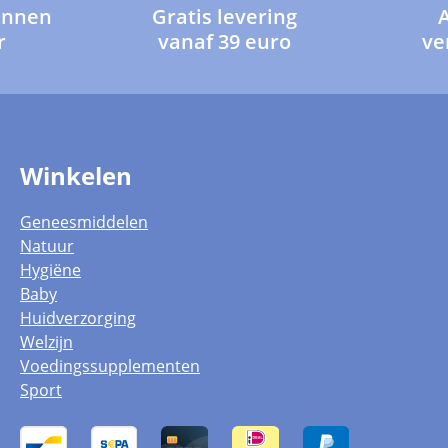
innen
Gratis levering
r
vanaf 39 euro
ve
Winkelen
Geneesmiddelen
Natuur
Hygiëne
Baby
Huidverzorging
Welzijn
Voedingssupplementen
Sport