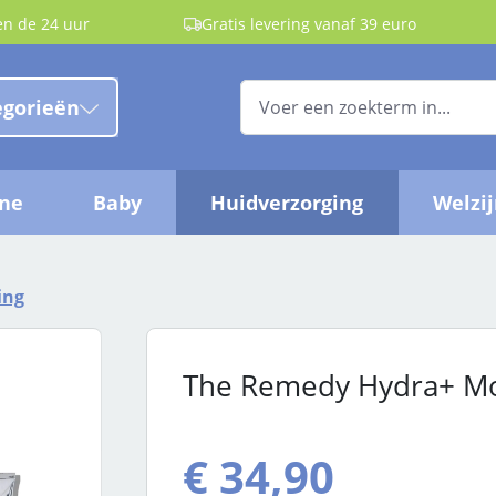
en de 24 uur
Gratis levering vanaf 39 euro
egorieën
ëne
Baby
Huidverzorging
Welzi
ing
The Remedy Hydra+ Moi
Normale prijs:
€ 34,90