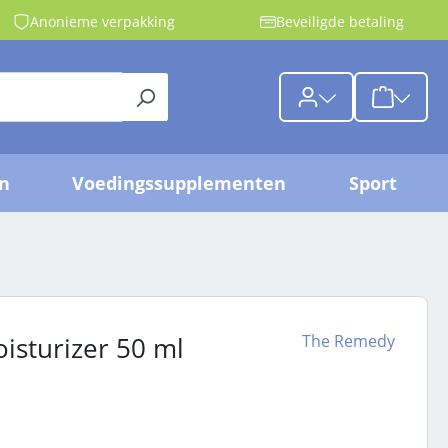
Anonieme verpakking
Beveiligde betaling
{1}De wink
jn
Voedingssupplementen
Sport
The Remedy
sturizer 50 ml