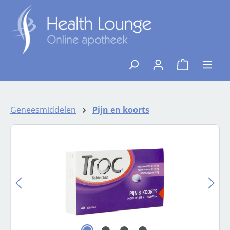
Ga naar de hoofdinhoud
{1}De winkelw
Geneesmiddelen
Pijn en koorts
Afbeeldingengalerij overslaan