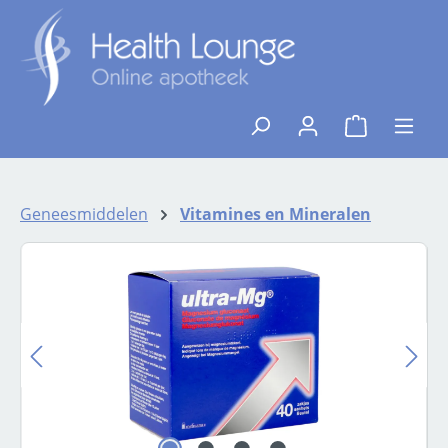
Ga naar de hoofdinhoud
{1}De winkelw
Geneesmiddelen
Vitamines en Mineralen
Afbeeldingengalerij overslaan