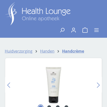
Ga naar de hoofdinhoud
{1}De winkelw
Huidverzorging
Handen
Handcrème
Afbeeldingengalerij overslaan