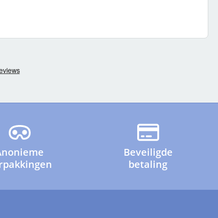
Anonieme
Beveiligde
rpakkingen
betaling