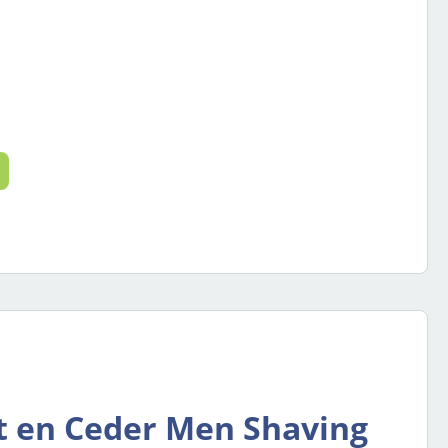
 de gewenste hoeveelheid in of gebruik
 en Ceder Men Shaving