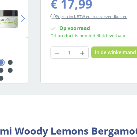
€ 17,99
Prijzen incl. BTW en excl. verzendkosten
Op voorraad
Dit product is onmiddellijk leverbaar
Producthoeveelheid: Voer
In de winkelmand
ami Woody Lemons Bergamot