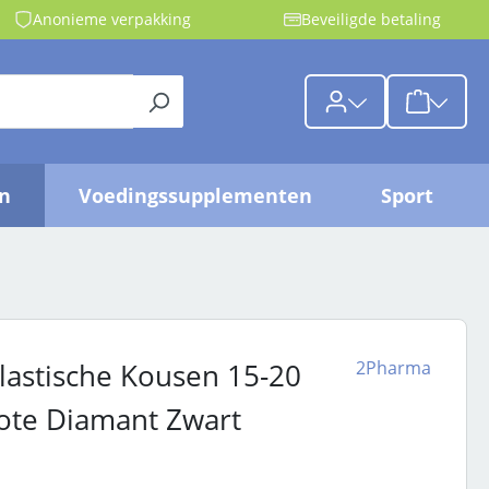
Anonieme verpakking
Beveiligde betaling
{1}De wink
jn
Voedingssupplementen
Sport
2Pharma
lastische Kousen 15-20
te Diamant Zwart