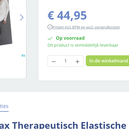
€ 44,95
Prijzen incl. BTW en excl. verzendkosten
Op voorraad
Dit product is onmiddellijk leverbaar
Producthoeveelheid: Voer
In de winkelmand
ties
ax Therapeutisch Elastisch