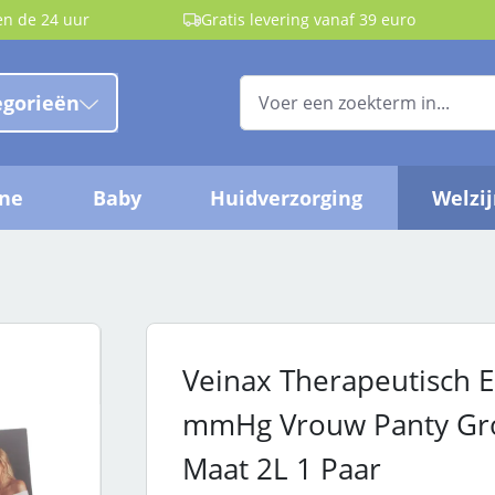
en de 24 uur
Gratis levering vanaf 39 euro
egorieën
ëne
Baby
Huidverzorging
Welzi
Veinax Therapeutisch E
mmHg Vrouw Panty Gro
Maat 2L 1 Paar