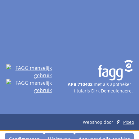
APB 710402
met als apotheker-
titularis Dirk Demeulenaere.
Webshop door
Pixeo