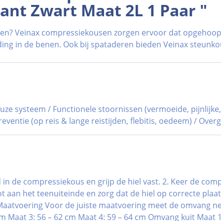
nt Zwart Maat 2L 1 Paar "
nen? Veinax compressiekousen zorgen ervoor dat opgehoop
ding in de benen. Ook bij spataderen bieden Veinax steunko
uze systeem / Functionele stoornissen (vermoeide, pijnlijk
eventie (op reis & lange reistijden, flebitis, oedeem) / Ove
n de compressiekous en grijp de hiel vast. 2. Keer de compre
t aan het teenuiteinde en zorg dat de hiel op correcte plaa
 Maatvoering Voor de juiste maatvoering meet de omvang net
m Maat 3: 56 – 62 cm Maat 4: 59 – 64 cm Omvang kuit Maat 1: