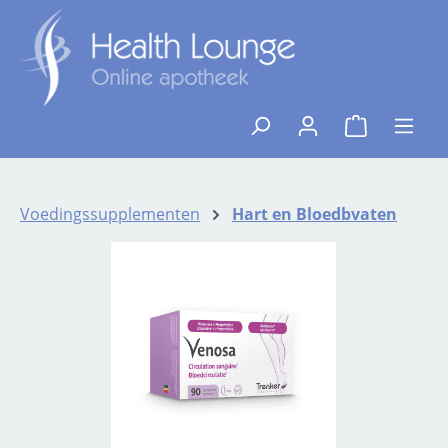
Ga naar de hoofdinhoud
{1}De winkelw
Voedingssupplementen
Hart en Bloedbvaten
Afbeeldingengalerij overslaan