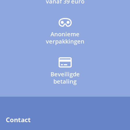
vanaf 39 euro
Anonieme
verpakkingen
Beveiligde
betaling
Contact