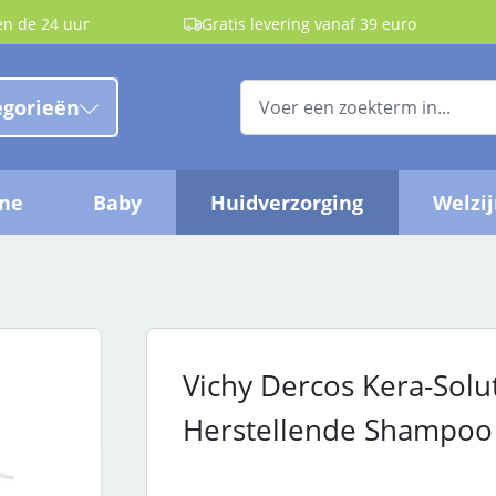
en de 24 uur
Gratis levering vanaf 39 euro
egorieën
ëne
Baby
Huidverzorging
Welzi
Vichy Dercos Kera-Solut
Herstellende Shampoo