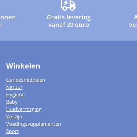
innen
Gratis levering
r
vanaf 39 euro
ve
Winkelen
Geneesmiddelen
Natuur
Hygiëne
Baby
Huidverzorging
Welzijn
Voedingssupplementen
Sport