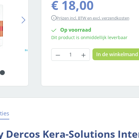
€ 18,00
Prijzen incl. BTW en excl. verzendkosten
Op voorraad
Dit product is onmiddellijk leverbaar
Producthoeveelheid: Voer
In de winkelmand
ties
 Dercos Kera-Solutions Inte