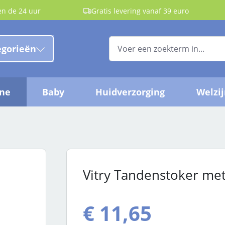
en de 24 uur
Gratis levering vanaf 39 euro
egorieën
ëne
Baby
Huidverzorging
Welzi
Vitry Tandenstoker me
€ 11,65