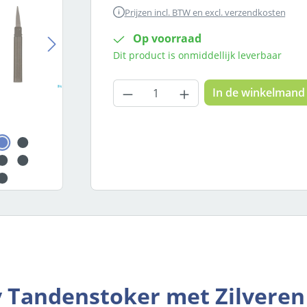
Prijzen incl. BTW en excl. verzendkosten
Op voorraad
Dit product is onmiddellijk leverbaar
Producthoeveelheid: Voer
In de winkelmand
y Tandenstoker met Zilvere