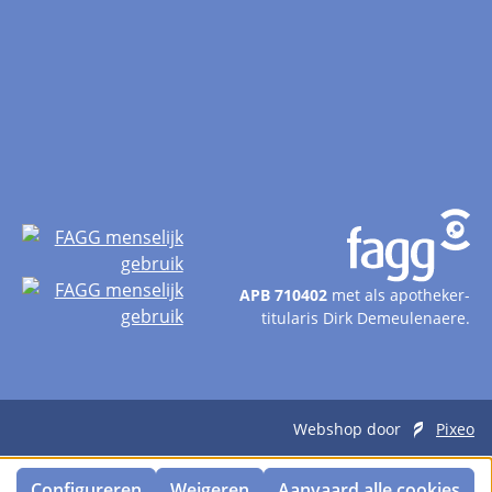
APB 710402
met als apotheker-
titularis Dirk Demeulenaere.
Webshop door
Pixeo
Configureren
Weigeren
Aanvaard alle cookies