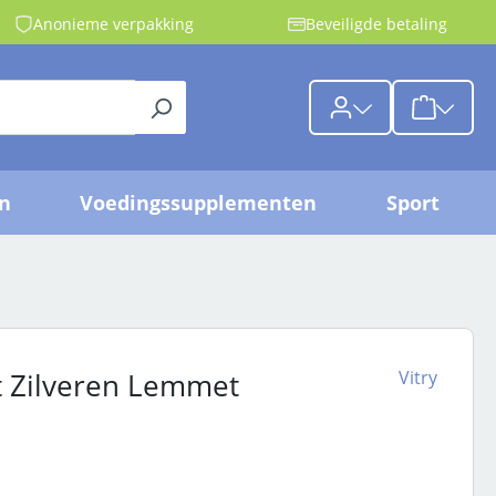
Anonieme verpakking
Beveiligde betaling
{1}De wink
jn
Voedingssupplementen
Sport
Vitry
t Zilveren Lemmet