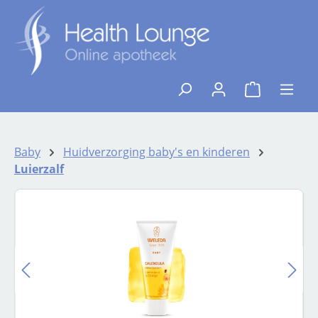
Ga naar de hoofdinhoud
{1}De winkelw
Baby
Huidverzorging baby's en kinderen
Luierzalf
Afbeeldingengalerij overslaan