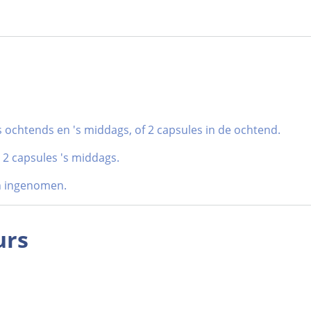
's ochtends en 's middags, of 2 capsules in de
ochtend
.
 2 capsules 's middags.
n ingenomen.
urs