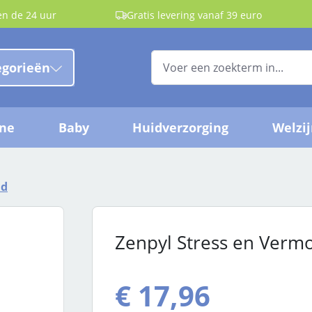
en de 24 uur
Gratis levering vanaf 39 euro
egorieën
ëne
Baby
Huidverzorging
Welzi
id
Zenpyl Stress en Verm
€ 17,96