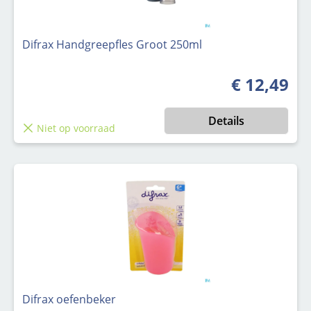
Difrax Handgreepfles Groot 250ml
€ 12,49
Normale prijs
Details
Niet op voorraad
Difrax oefenbeker