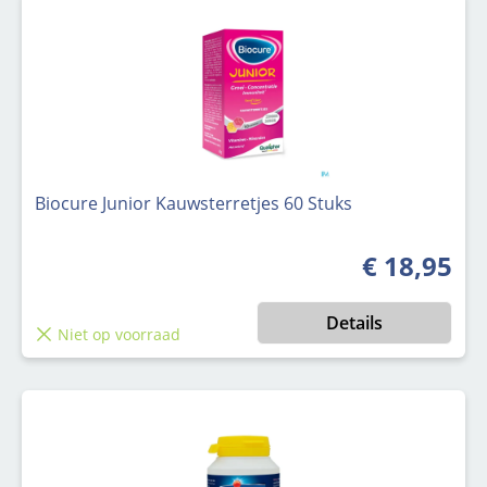
Biocure Junior Kauwsterretjes 60 Stuks
€ 18,95
Normale prijs
Details
Niet op voorraad