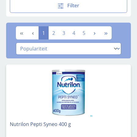
Filter
Pagina
Pagina
Pagina
Pagina
Pagina
1
2
3
4
5
Nutrilon Pepti Syneo 400 g