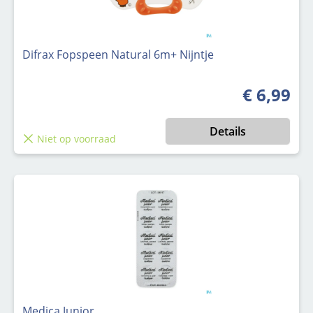
Difrax Fopspeen Natural 6m+ Nijntje
€ 6,99
Normale pri
Details
Niet op voorraad
Medica Junior