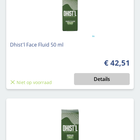
Dhist'l Face Fluid 50 ml
€ 42,51
Normale prijs
Details
Niet op voorraad