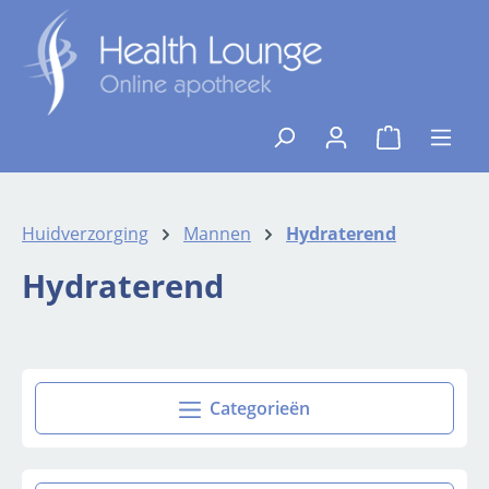
Ga naar de hoofdinhoud
{1}De winkelw
Huidverzorging
Mannen
Hydraterend
Hydraterend
Categorieën