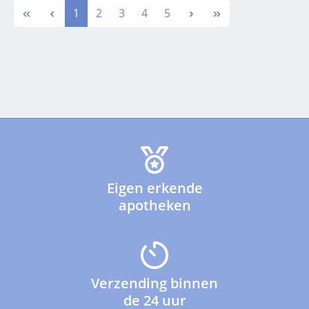
Pagina
Pagina
Pagina
Pagina
Pagina
1
2
3
4
5
Eigen erkende
apotheken
Verzending binnen
de 24 uur