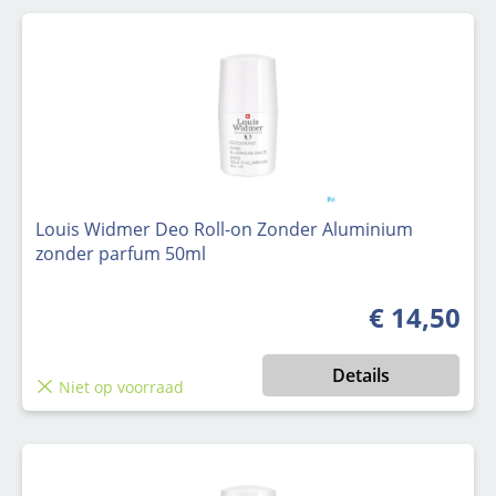
Louis Widmer Deo Roll-on Zonder Aluminium
zonder parfum 50ml
€ 14,50
Normale prijs
Details
Niet op voorraad