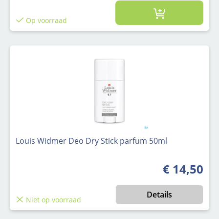
Op voorraad
Louis Widmer Deo Dry Stick parfum 50ml
€ 14,50
Normale prijs
Details
Niet op voorraad