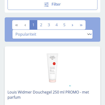
Filter
Pagina
Pagina
Pagina
Pagina
Pagina
1
2
3
4
5
Louis Widmer Douchegel 250 ml PROMO - met
parfum