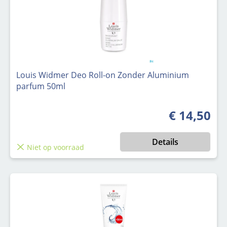
Louis Widmer Deo Roll-on Zonder Aluminium
parfum 50ml
€ 14,50
Normale prijs
Details
Niet op voorraad