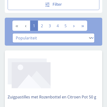
Filter
Pagina
Pagina
Pagina
Pagina
Pagina
1
2
3
4
5
Zuigpastilles met Rozenbottel en Citroen Pot 50 g