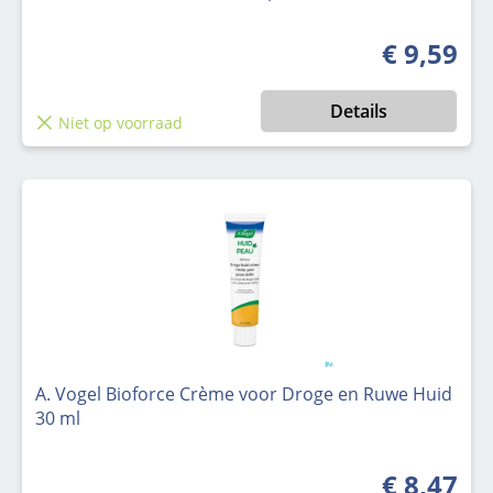
€ 9,59
Normale pri
Details
Niet op voorraad
A. Vogel Bioforce Crème voor Droge en Ruwe Huid
30 ml
€ 8,47