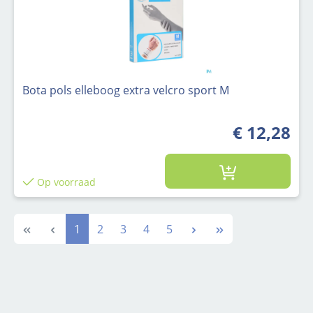
Bota pols elleboog extra velcro sport M
€ 12,28
Op voorraad
Pagina
Pagina
Pagina
Pagina
Pagina
1
2
3
4
5