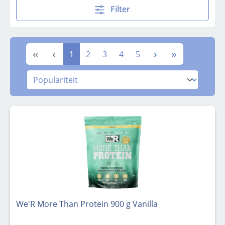
Filter
Pagina
Pagina
Pagina
Pagina
Pagina
1
2
3
4
5
We'R More Than Protein 900 g Vanilla