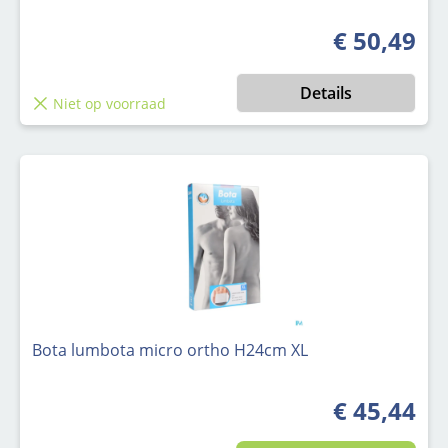
€ 50,49
Normale prijs
Details
Niet op voorraad
Bota lumbota micro ortho H24cm XL
€ 45,44