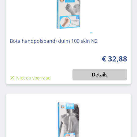
Bota handpolsband+duim 100 skin N2
€ 32,88
Normale prijs
Details
Niet op voorraad