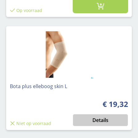
Op voorraad
Bota plus elleboog skin L
€ 19,32
Normale prijs
Details
Niet op voorraad