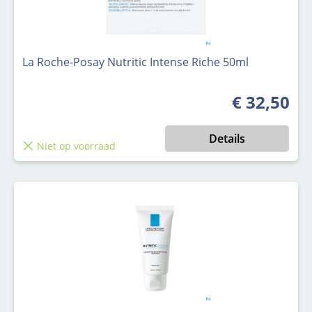
La Roche-Posay Nutritic Intense Riche 50ml
€ 32,50
Normale prijs
Details
Niet op voorraad