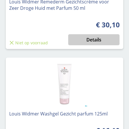
Louis Widmer Remederm Gezichtscrème voor
Zeer Droge Huid met Parfum 50 ml
€ 30,10
Normale prijs
Details
Niet op voorraad
Louis Widmer Washgel Gezicht parfum 125ml