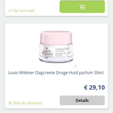
Op voorraad
Louis Widmer Dagcreme Droge Huid parfum 50ml
€ 29,10
Normale prijs
Details
Niet op voorraad