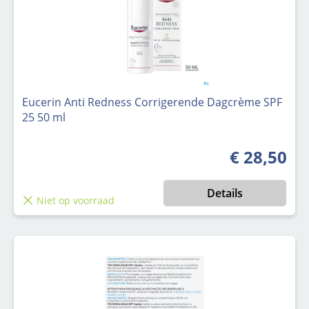
Eucerin Anti Redness Corrigerende Dagcrème SPF
25 50 ml
€ 28,50
Normale prijs
Details
Niet op voorraad