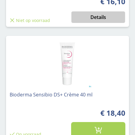
€ 16,10
Normale prijs
Details
Niet op voorraad
Bioderma Sensibio DS+ Crème 40 ml
€ 18,40
Op voorraad