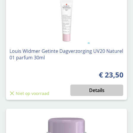
Louis Widmer Getinte Dagverzorging UV20 Naturel
01 parfum 30ml
€ 23,50
Normale prijs
Details
Niet op voorraad