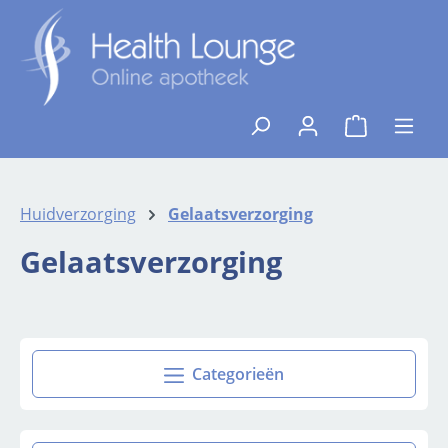
Ga naar de hoofdinhoud
{1}De winkelw
Huidverzorging
Gelaatsverzorging
Gelaatsverzorging
Categorieën