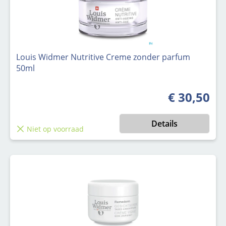
Louis Widmer Nutritive Creme zonder parfum
50ml
€ 30,50
Normale prijs
Details
Niet op voorraad