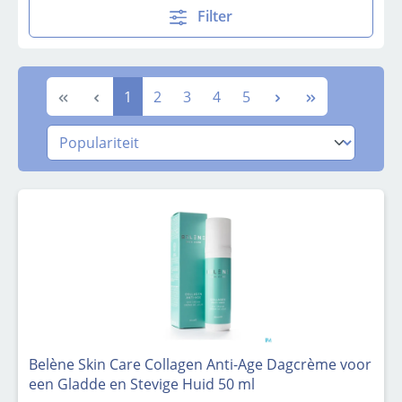
Filter
Pagina
Pagina
Pagina
Pagina
Pagina
1
2
3
4
5
Belène Skin Care Collagen Anti-Age Dagcrème voor
een Gladde en Stevige Huid 50 ml