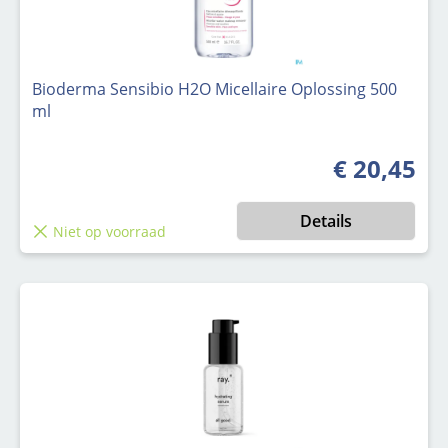
Bioderma Sensibio H2O Micellaire Oplossing 500
ml
€ 20,45
Normale prijs
Details
Niet op voorraad